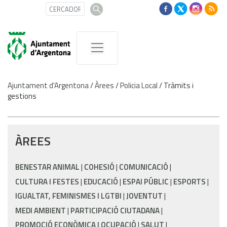
Ajuntament d'Argentona
/
Àrees
/
Policia Local
/
Tràmits i
gestions
ÀREES
BENESTAR ANIMAL
COHESIÓ
COMUNICACIÓ
CULTURA I FESTES
EDUCACIÓ
ESPAI PÚBLIC
ESPORTS
IGUALTAT, FEMINISMES I LGTBI
JOVENTUT
MEDI AMBIENT
PARTICIPACIÓ CIUTADANA
PROMOCIÓ ECONÒMICA I OCUPACIÓ
SALUT