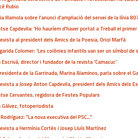
cè Rubio
ia Illamola sobre l'anunci d'ampliació del servei de la línia 80
se Capdevila: 'Ho hauríem d'haver portat a Treball el primer 
evista al president dels Amics de la Poesia, Oriol Marfà
arida Colomer: ‘Les colònies infantils van ser un símbol de s
 Escrivà, director i fundador de la revista 'Camacuc'
residenta de la Garrinada, Marina Alaminos, parla sobre el Ga
evista a Josep Anton Capdevila, president dels Amics dels E
tse Cervantes, regidora de Festes Populars
 Gálvez, fotoperiodista
Rodríguez: "La nova executiva del PSC..."
evista a Hermínia Cortés i Josep Lluís Martínez