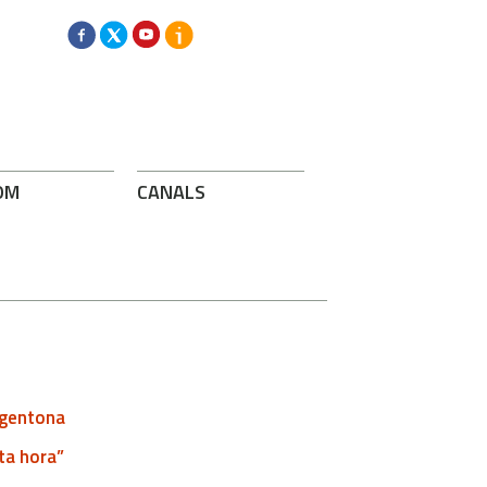
OM
CANALS
Argentona
ta hora”