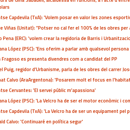
urs de Gina Sabadell, alcaldessa en funcions, a l'acte d'ent
olars
se Capdevila (TxA): 'Volem posar en valor les zones esporti
re Viñas (Unitat): “Potser no cal fer el 100% de les obres pe
 Pena (ERC): 'volem crear la regidoria de Barris i Urbanitzaci
na López (PSC): 'Ens oferim a parlar amb qualsevol persona
n Fragoso es presenta divendres com a candidat del PP
l Puig, regidor d'Urbanisme, parla de les obres del carrer Jo
at Calvo (AraArgentona): 'Posarem molt el focus en l'habita
se Cervantes: 'El servei públic m'apassiona'
na López (PSC): 'La Velcro ha de ser el motor econòmic i come
se Capdevila (TxA): 'La Velcro ha de ser un equipament pel 
ld Calvo: 'Continuaré en política segur'