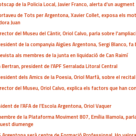
otscap de la Policia Local, Javier Franco, alerta d'un augmen
ortaveu de Tots per Argentona, Xavier Collet, exposa els moti
dora Juan
irector del Museu del Càntir, Oriol Calvo, parla sobre l'amplia
resident de la companyia Aigües Argentona, Sergi Blanco, fa 
evista als membres de la junta en liquidació de Can Raimí
 Bertran, president de l'APF Serralada Litoral Central
resident dels Amics de la Poesia, Oriol Marfà, sobre el recita
irector del Museu, Oriol Calvo, explica els factors que han co
ident de l'AFA de l'Escola Argentona, Oriol Vaquer
embre de la Plataforma Moviment 807, Emília Illamola, parl
quest diumenge
S Argentona serà centre de Formació Professional. Ho valora l