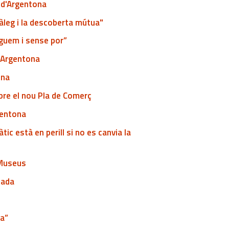
t d'Argentona
iàleg i la descoberta mútua"
lguem i sense por”
a Argentona
ona
bre el nou Pla de Comerç
gentona
c està en perill si no es canvia la
s Museus
lada
ia”