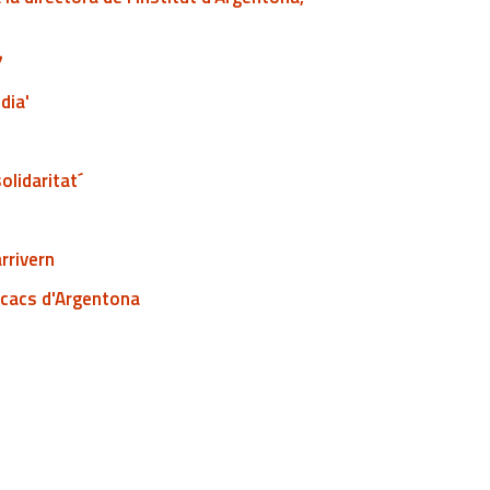
7
dia'
olidaritat´
rrivern
scacs d'Argentona