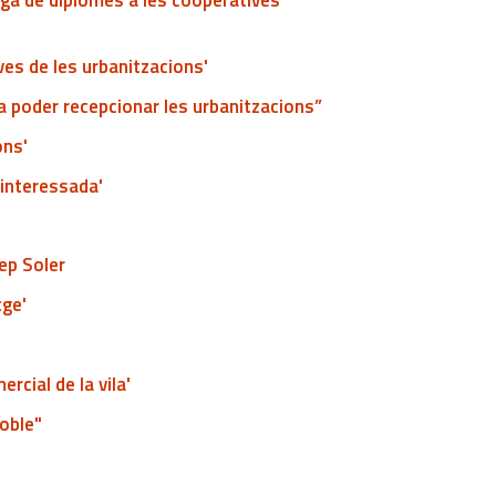
rega de diplomes a les cooperatives
ves de les urbanitzacions'
r a poder recepcionar les urbanitzacions”
ons'
 interessada'
sep Soler
tge'
rcial de la vila'
poble"