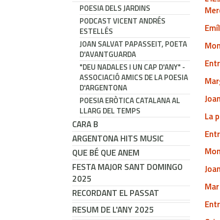
POESIA DELS JARDINS
Mer
PODCAST VICENT ANDRÉS
Emíl
ESTELLÉS
JOAN SALVAT PAPASSEIT, POETA
Mont
D'AVANTGUARDA
Entr
"DEU NADALES I UN CAP D'ANY" -
ASSOCIACIÓ AMICS DE LA POESIA
Marg
D'ARGENTONA
Joan
POESIA ERÒTICA CATALANA AL
LLARG DEL TEMPS
La p
CARA B
Entr
ARGENTONA HITS MUSIC
Mon
QUE BÉ QUE ANEM
FESTA MAJOR SANT DOMINGO
Joan
2025
Mar 
RECORDANT EL PASSAT
Entr
RESUM DE L'ANY 2025