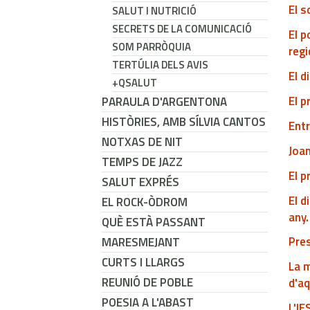
El s
SALUT I NUTRICIÓ
SECRETS DE LA COMUNICACIÓ
El p
SOM PARRÒQUIA
regi
TERTÚLIA DELS AVIS
El d
+QSALUT
El p
PARAULA D'ARGENTONA
HISTÒRIES, AMB SÍLVIA CANTOS
Entr
NOTXAS DE NIT
Joan
TEMPS DE JAZZ
El p
SALUT EXPRÉS
El d
EL ROCK-ÒDROM
any.
QUÈ ESTÀ PASSANT
Pres
MARESMEJANT
CURTS I LLARGS
La m
REUNIÓ DE POBLE
d'a
POESIA A L'ABAST
L'IE