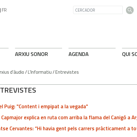
|
FR
ARXIU SONOR
AGENDA
QUI S
rxius d'àudio
/
L'Informatiu
/
Entrevistes
TREVISTES
l Puig: "Content i empipat a la vegada"
 Capmajor explica en ruta com arriba la flama del Canigó a 
se Cervantes: “Hi havia gent pels carrers pràcticament a to