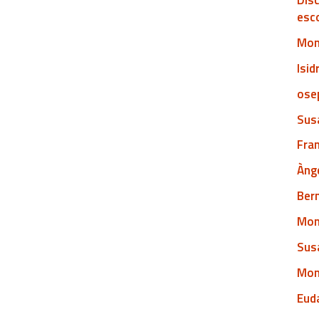
Disc
esc
Mont
Isid
osep
Susa
Fra
Ànge
Bern
Mont
Susa
Mont
Euda