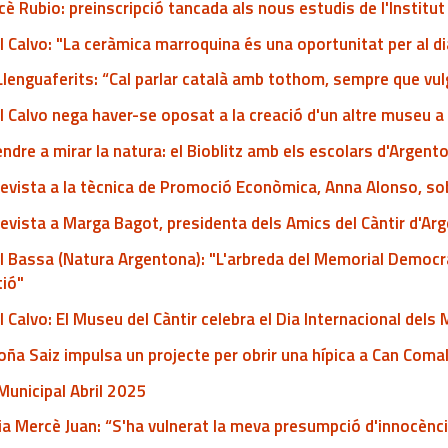
è Rubio: preinscripció tancada als nous estudis de l'Institu
l Calvo: "La ceràmica marroquina és una oportunitat per al d
Llenguaferits: “Cal parlar català amb tothom, sempre que vu
l Calvo nega haver-se oposat a la creació d'un altre museu 
ndre a mirar la natura: el Bioblitz amb els escolars d'Argent
evista a la tècnica de Promoció Econòmica, Anna Alonso, so
evista a Marga Bagot, presidenta dels Amics del Càntir d'Ar
l Bassa (Natura Argentona): "L'arbreda del Memorial Democràti
tió"
l Calvo: El Museu del Càntir celebra el Dia Internacional del
ña Saiz impulsa un projecte per obrir una hípica a Can Coma
Municipal Abril 2025
a Mercè Juan: “S'ha vulnerat la meva presumpció d'innocènc