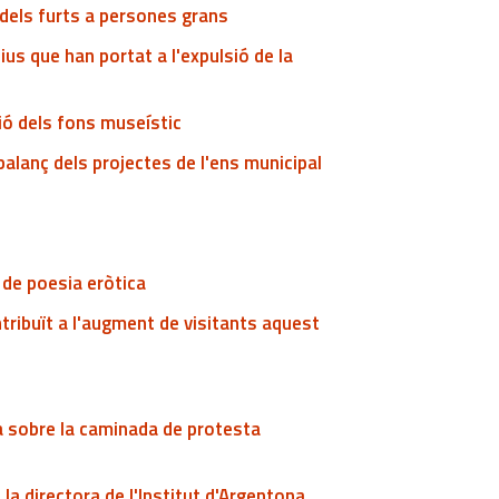
t dels furts a persones grans
us que han portat a l'expulsió de la
ció dels fons museístic
balanç dels projectes de l'ens municipal
l de poesia eròtica
ntribuït a l'augment de visitants aquest
a sobre la caminada de protesta
a directora de l'Institut d'Argentona,