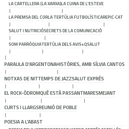
LA CARTELLERA (LA XARXA)
LA CUINA DE L'ESTEVE
LA PREMSA DEL COR
LA TERTÚLIA FUTBOLÍSTICA
REPIC·CAT
SALUT I NUTRICIÓ
SECRETS DE LA COMUNICACIÓ
SOM PARRÒQUIA
TERTÚLIA DELS AVIS
+QSALUT
PARAULA D'ARGENTONA
HISTÒRIES, AMB SÍLVIA CANTOS
NOTXAS DE NIT
TEMPS DE JAZZ
SALUT EXPRÉS
EL ROCK-ÒDROM
QUÈ ESTÀ PASSANT
MARESMEJANT
CURTS I LLARGS
REUNIÓ DE POBLE
POESIA A L'ABAST