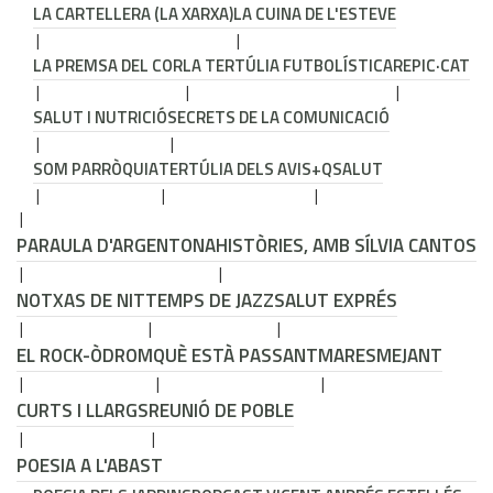
LA CARTELLERA (LA XARXA)
LA CUINA DE L'ESTEVE
LA PREMSA DEL COR
LA TERTÚLIA FUTBOLÍSTICA
REPIC·CAT
SALUT I NUTRICIÓ
SECRETS DE LA COMUNICACIÓ
SOM PARRÒQUIA
TERTÚLIA DELS AVIS
+QSALUT
PARAULA D'ARGENTONA
HISTÒRIES, AMB SÍLVIA CANTOS
NOTXAS DE NIT
TEMPS DE JAZZ
SALUT EXPRÉS
EL ROCK-ÒDROM
QUÈ ESTÀ PASSANT
MARESMEJANT
CURTS I LLARGS
REUNIÓ DE POBLE
POESIA A L'ABAST