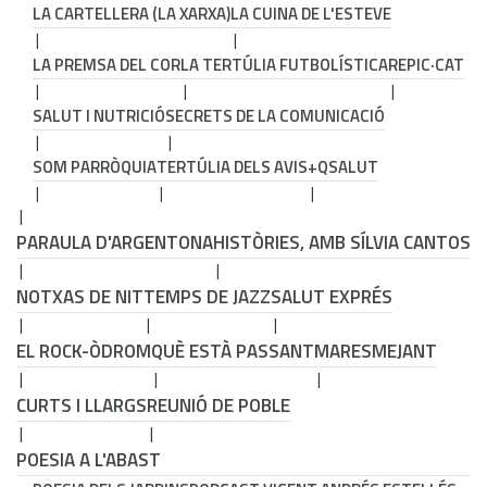
LA CARTELLERA (LA XARXA)
LA CUINA DE L'ESTEVE
LA PREMSA DEL COR
LA TERTÚLIA FUTBOLÍSTICA
REPIC·CAT
SALUT I NUTRICIÓ
SECRETS DE LA COMUNICACIÓ
SOM PARRÒQUIA
TERTÚLIA DELS AVIS
+QSALUT
PARAULA D'ARGENTONA
HISTÒRIES, AMB SÍLVIA CANTOS
NOTXAS DE NIT
TEMPS DE JAZZ
SALUT EXPRÉS
EL ROCK-ÒDROM
QUÈ ESTÀ PASSANT
MARESMEJANT
CURTS I LLARGS
REUNIÓ DE POBLE
POESIA A L'ABAST