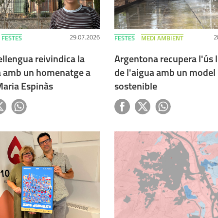
29.07.2026
2
FESTES
FESTES
MEDI AMBIENT
ellengua reivindica la
Argentona recupera l'ús 
a amb un homenatge a
de l'aigua amb un model
Maria Espinàs
sostenible