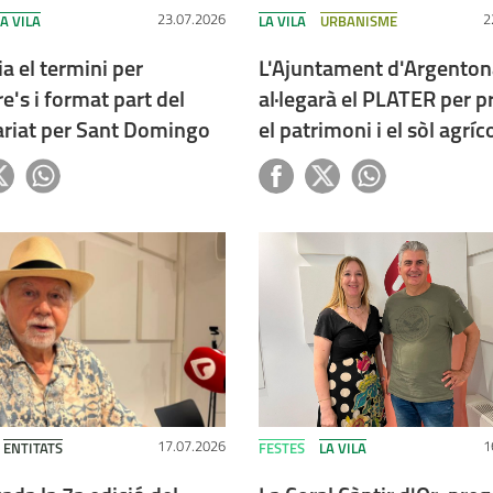
23.07.2026
2
A VILA
LA VILA
URBANISME
a el termini per
L'Ajuntament d'Argenton
re's i format part del
al·legarà el PLATER per p
ariat per Sant Domingo
el patrimoni i el sòl agríc
17.07.2026
1
ENTITATS
FESTES
LA VILA