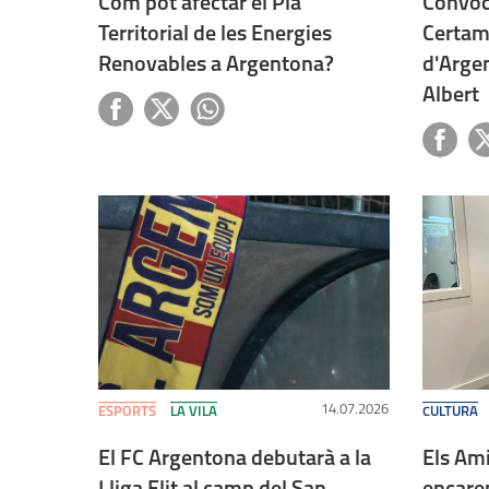
Com pot afectar el Pla
Convoca
Territorial de les Energies
Certam
Renovables a Argentona?
d'Arge
Albert
14.07.2026
ESPORTS
LA VILA
CULTURA
El FC Argentona debutarà a la
Els Ami