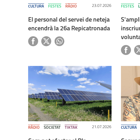
23.07.2026
CULTURA
FESTES
RÀDIO
FESTES
L
El personal del servei de neteja
S'ampli
encendrà la 26a Repicatronada
inscriu
volunt
21.07.2026
RÀDIO
SOCIETAT
TIKTAK
CULTURA