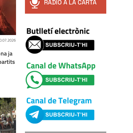
0.07.2026
na ja
partits