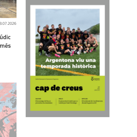
8.07.2026
lúdic
 més