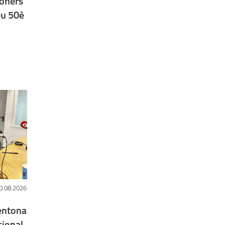
goners
eu 50è
0.08.2026
gentona