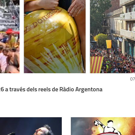
07
 a través dels reels de Ràdio Argentona