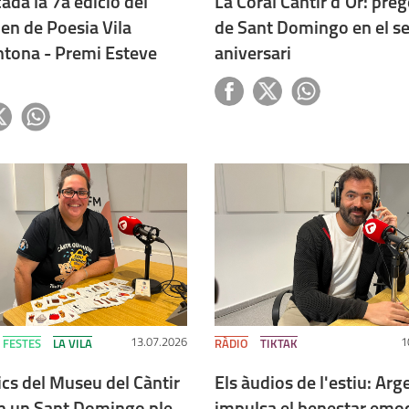
da la 7a edició del
La Coral Càntir d'Or: pre
en de Poesia Vila
de Sant Domingo en el s
ntona - Premi Esteve
aniversari
13.07.2026
1
FESTES
LA VILA
RÀDIO
TIKTAK
cs del Museu del Càntir
Els àudios de l'estiu: Ar