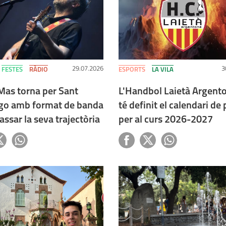
29.07.2026
3
FESTES
RÀDIO
ESPORTS
LA VILA
Mas torna per Sant
L'Handbol Laietà Argento
o amb format de banda
té definit el calendari de 
assar la seva trajectòria
per al curs 2026-2027