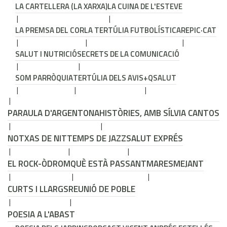
LA CARTELLERA (LA XARXA)
LA CUINA DE L'ESTEVE
LA PREMSA DEL COR
LA TERTÚLIA FUTBOLÍSTICA
REPIC·CAT
SALUT I NUTRICIÓ
SECRETS DE LA COMUNICACIÓ
SOM PARRÒQUIA
TERTÚLIA DELS AVIS
+QSALUT
PARAULA D'ARGENTONA
HISTÒRIES, AMB SÍLVIA CANTOS
NOTXAS DE NIT
TEMPS DE JAZZ
SALUT EXPRÉS
EL ROCK-ÒDROM
QUÈ ESTÀ PASSANT
MARESMEJANT
CURTS I LLARGS
REUNIÓ DE POBLE
POESIA A L'ABAST