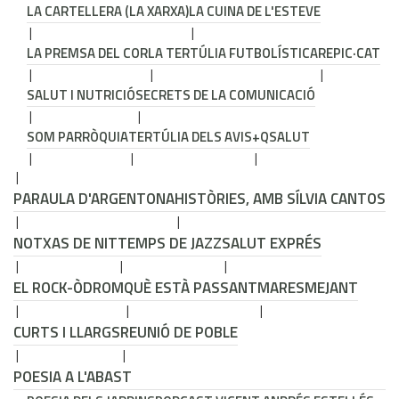
LA CARTELLERA (LA XARXA)
LA CUINA DE L'ESTEVE
LA PREMSA DEL COR
LA TERTÚLIA FUTBOLÍSTICA
REPIC·CAT
SALUT I NUTRICIÓ
SECRETS DE LA COMUNICACIÓ
SOM PARRÒQUIA
TERTÚLIA DELS AVIS
+QSALUT
PARAULA D'ARGENTONA
HISTÒRIES, AMB SÍLVIA CANTOS
NOTXAS DE NIT
TEMPS DE JAZZ
SALUT EXPRÉS
EL ROCK-ÒDROM
QUÈ ESTÀ PASSANT
MARESMEJANT
CURTS I LLARGS
REUNIÓ DE POBLE
POESIA A L'ABAST