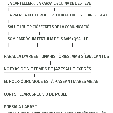
LA CARTELLERA (LA XARXA)
LA CUINA DE L'ESTEVE
LA PREMSA DEL COR
LA TERTÚLIA FUTBOLÍSTICA
REPIC·CAT
SALUT I NUTRICIÓ
SECRETS DE LA COMUNICACIÓ
SOM PARRÒQUIA
TERTÚLIA DELS AVIS
+QSALUT
PARAULA D'ARGENTONA
HISTÒRIES, AMB SÍLVIA CANTOS
NOTXAS DE NIT
TEMPS DE JAZZ
SALUT EXPRÉS
EL ROCK-ÒDROM
QUÈ ESTÀ PASSANT
MARESMEJANT
CURTS I LLARGS
REUNIÓ DE POBLE
POESIA A L'ABAST