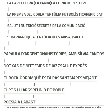
LA CARTELLERA (LA XARXA)
LA CUINA DE L'ESTEVE
LA PREMSA DEL COR
LA TERTÚLIA FUTBOLÍSTICA
REPIC·CAT
SALUT I NUTRICIÓ
SECRETS DE LA COMUNICACIÓ
SOM PARRÒQUIA
TERTÚLIA DELS AVIS
+QSALUT
PARAULA D'ARGENTONA
HISTÒRIES, AMB SÍLVIA CANTOS
NOTXAS DE NIT
TEMPS DE JAZZ
SALUT EXPRÉS
EL ROCK-ÒDROM
QUÈ ESTÀ PASSANT
MARESMEJANT
CURTS I LLARGS
REUNIÓ DE POBLE
POESIA A L'ABAST