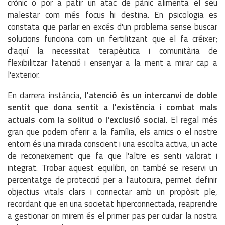
crònic o por a patir un atac de pànic alimenta el seu
malestar com més focus hi destina. En psicologia es
constata que parlar en excés d'un problema sense buscar
solucions funciona com un fertilitzant que el fa créixer;
d'aquí la necessitat terapèutica i comunitària de
flexibilitzar l'atenció i ensenyar a la ment a mirar cap a
l'exterior.
En darrera instància,
l'atenció és un intercanvi de doble
sentit que dona sentit a l'existència i combat mals
actuals com la solitud o l'exclusió social
. El regal més
gran que podem oferir a la família, els amics o el nostre
entorn és una mirada conscient i una escolta activa, un acte
de reconeixement que fa que l'altre es senti valorat i
integrat. Trobar aquest equilibri, on també se reservi un
percentatge de protecció per a l'autocura, permet definir
objectius vitals clars i connectar amb un propòsit ple,
recordant que en una societat hiperconnectada, reaprendre
a gestionar on mirem és el primer pas per cuidar la nostra