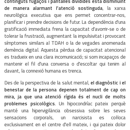
continguts fugaços i pantalles dividides està disminuint
de manera alarmant l'atenció sostinguda
, la xarxa
neurològica executiva que ens permet concentrar-nos,
planificar i prendre decisions de futur. La dependència d'una
gratificació immediata frena la capacitat d'avorrir-se o de
tolerar la frustració, augmentant la impulsivitat i provocant
símptomes similars al TDAH o la de vegades anomenada
demència digital. Aquesta pèrdua de capacitat atencional
es tradueix en una clara incomunicació; si som incapaços de
mantenir el fil d'una conversa o d'escoltar qui tenim al
davant, la connexió humana es trenca.
Des de la perspectiva de la salut mental,
el diagnòstic i el
benestar de la persona depenen totalment de cap on
mira, ja que una atenció rígida és el nucli de molts
problemes psicològics
. Un hipocondríac pateix perquè
manté una hipervigilància obsessiva sobre les seves
sensacions corporals, un narcisista es col·loca
exclusivament en el centre d'ell mateix, i qui pateix dolor