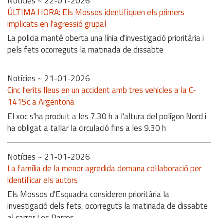
Notícies
~ 22-01-2026
ÚLTIMA HORA: Els Mossos identifiquen els primers
implicats en l'agressió grupal
La policia manté oberta una línia d'investigació prioritària i
pels fets ocorreguts la matinada de dissabte
Notícies
~ 21-01-2026
Cinc ferits lleus en un accident amb tres vehicles a la C-
1415c a Argentona
El xoc s'ha produït a les 7.30 h a l'altura del polígon Nord i
ha obligat a tallar la circulació fins a les 9.30 h
Notícies
~ 21-01-2026
La família de la menor agredida demana col·laboració per
identificar els autors
Els Mossos d'Esquadra consideren prioritària la
investigació dels fets, ocorreguts la matinada de dissabte
al carrer Les Parres