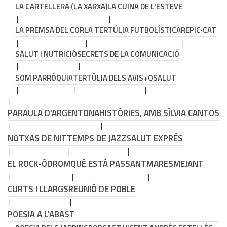
LA CARTELLERA (LA XARXA)
LA CUINA DE L'ESTEVE
LA PREMSA DEL COR
LA TERTÚLIA FUTBOLÍSTICA
REPIC·CAT
SALUT I NUTRICIÓ
SECRETS DE LA COMUNICACIÓ
SOM PARRÒQUIA
TERTÚLIA DELS AVIS
+QSALUT
PARAULA D'ARGENTONA
HISTÒRIES, AMB SÍLVIA CANTOS
NOTXAS DE NIT
TEMPS DE JAZZ
SALUT EXPRÉS
EL ROCK-ÒDROM
QUÈ ESTÀ PASSANT
MARESMEJANT
CURTS I LLARGS
REUNIÓ DE POBLE
POESIA A L'ABAST