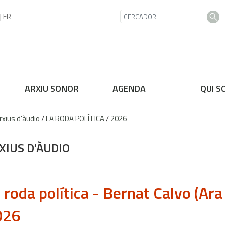
|
FR
ARXIU SONOR
AGENDA
QUI S
rxius d'àudio
/
LA RODA POLÍTICA
/
2026
XIUS D'ÀUDIO
 roda política - Bernat Calvo (Ar
026