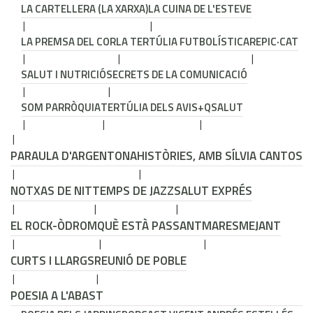
LA CARTELLERA (LA XARXA)
LA CUINA DE L'ESTEVE
LA PREMSA DEL COR
LA TERTÚLIA FUTBOLÍSTICA
REPIC·CAT
SALUT I NUTRICIÓ
SECRETS DE LA COMUNICACIÓ
SOM PARRÒQUIA
TERTÚLIA DELS AVIS
+QSALUT
PARAULA D'ARGENTONA
HISTÒRIES, AMB SÍLVIA CANTOS
NOTXAS DE NIT
TEMPS DE JAZZ
SALUT EXPRÉS
EL ROCK-ÒDROM
QUÈ ESTÀ PASSANT
MARESMEJANT
CURTS I LLARGS
REUNIÓ DE POBLE
POESIA A L'ABAST