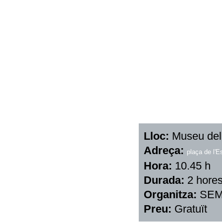
Lloc:
Museu del
Adreça:
plaça de l'E
Hora:
10.45 h
Durada:
2 hore
Organitza:
SE
Preu:
Gratuït