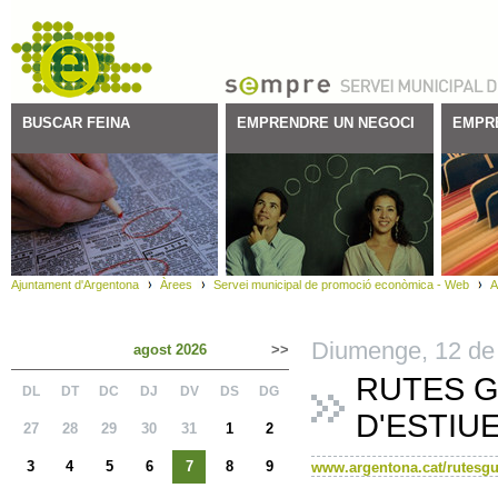
BUSCAR FEINA
EMPRENDRE UN NEGOCI
EMPR
Ajuntament d'Argentona
Àrees
Servei municipal de promoció econòmica - Web
A
Diumenge,
12
de
agost 2026
>>
RUTES G
DL
DT
DC
DJ
DV
DS
DG
D'ESTIUE
27
28
29
30
31
1
2
3
4
5
6
7
8
9
www.argentona.cat/rutesg