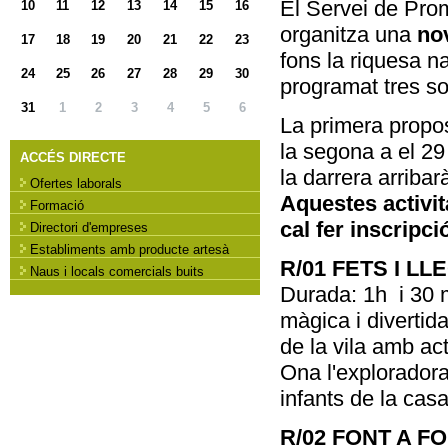
El Servei de Pro
10
11
12
13
14
15
16
organitza una
no
17
18
19
20
21
22
23
fons la riquesa na
24
25
26
27
28
29
30
programat tres so
31
1
2
3
4
5
6
La primera propos
la segona a el 29
ACCÉS DIRECTE
la darrera arriba
Ofertes laborals
Aquestes activit
Formació
cal fer inscripci
Directori d'empreses
Establiments amb producte artesà
R/01 FETS I L
Naus i locals comercials buits
Durada: 1h i 30 
màgica i divertid
de la vila amb acti
Ona l'exploradora,
infants de la casa
R/02 FONT A F