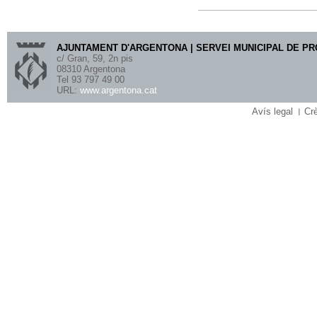
AJUNTAMENT D'ARGENTONA | SERVEI MUNICIPAL DE P
c/ Gran, 59, 2n pis
08310 Argentona
Tel 93 797 49 00
URL:
www.argentona.cat
Avís legal
Crè