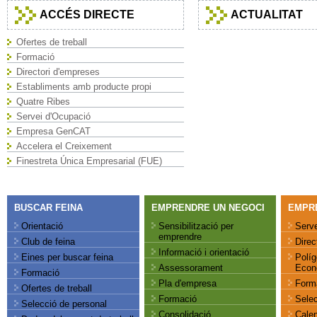
ACCÉS DIRECTE
ACTUALITAT
Ofertes de treball
Formació
Directori d'empreses
Establiments amb producte propi
Quatre Ribes
Servei d'Ocupació
Empresa GenCAT
Accelera el Creixement
Finestreta Única Empresarial (FUE)
BUSCAR FEINA
EMPRENDRE UN NEGOCI
EMPR
Orientació
Sensibilització per
Serv
emprendre
Club de feina
Direc
Informació i orientació
Eines per buscar feina
Políg
Assessorament
Econ
Formació
Pla d'empresa
Form
Ofertes de treball
Formació
Selec
Selecció de personal
Consolidació
Calen