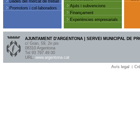
Dades del mercat de treball
Ajuts i subvencions
Promotors i col·laboradors
Finançament
Experiències empresarials
AJUNTAMENT D'ARGENTONA | SERVEI MUNICIPAL DE P
c/ Gran, 59, 2n pis
08310 Argentona
Tel 93 797 49 00
URL:
www.argentona.cat
Avís legal
Crè