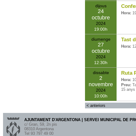
dijous
Confer
24
Hora:
1
octubre
2024
19:00
diumenge
Tast d
27
Hora:
1
octubre
2024
12:30
dissabte
Ruta P
2
Hora:
1
novembre
Preu:
Ta
15 anys 
2024
10:00
<
anteriors
AJUNTAMENT D'ARGENTONA | SERVEI MUNICIPAL DE P
c/ Gran, 59, 2n pis
08310 Argentona
Tel 93 797 49 00