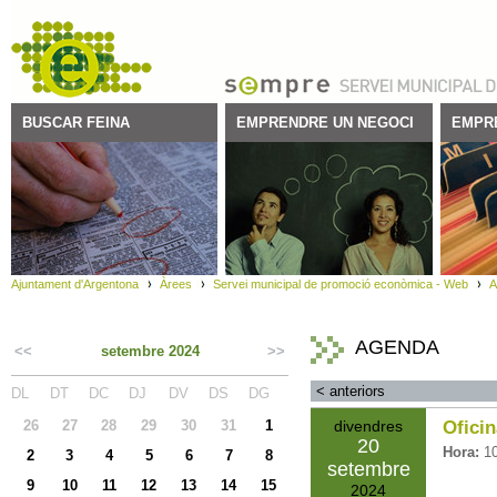
BUSCAR FEINA
EMPRENDRE UN NEGOCI
EMPR
Ajuntament d'Argentona
Àrees
Servei municipal de promoció econòmica - Web
A
AGENDA
<<
setembre 2024
>>
<
anteriors
DL
DT
DC
DJ
DV
DS
DG
26
27
28
29
30
31
1
divendres
Ofici
20
Hora:
1
2
3
4
5
6
7
8
setembre
9
10
11
12
13
14
15
2024