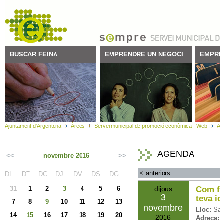
BUSCAR FEINA
EMPRENDRE UN NEGOCI
EMPR
Ajuntament d'Argentona
Àrees
Servei municipal de promoció econòmica - Web
A
AGENDA
<<
novembre 2016
>>
<
anteriors
DL
DT
DC
DJ
DV
DS
DG
31
1
2
3
4
5
6
dijous
Com fe
3
teva i
7
8
9
10
11
12
13
novembre
Lloc:
Sa
14
15
16
17
18
19
20
2016
Adreça: