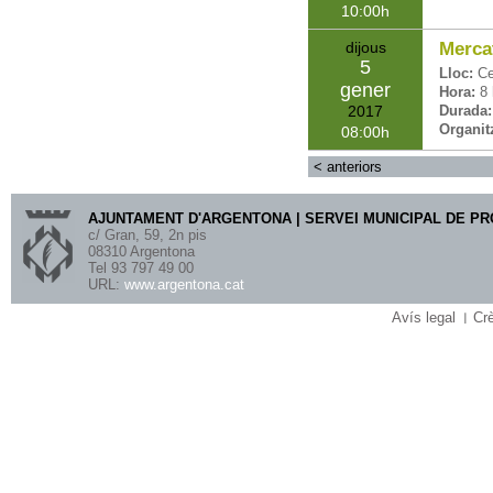
10:00
dijous
Merca
5
Lloc:
Ce
gener
Hora:
8 
2017
Durada:
Organit
08:00
<
anteriors
AJUNTAMENT D'ARGENTONA | SERVEI MUNICIPAL DE P
c/ Gran, 59, 2n pis
08310 Argentona
Tel 93 797 49 00
URL:
www.argentona.cat
Avís legal
Crè