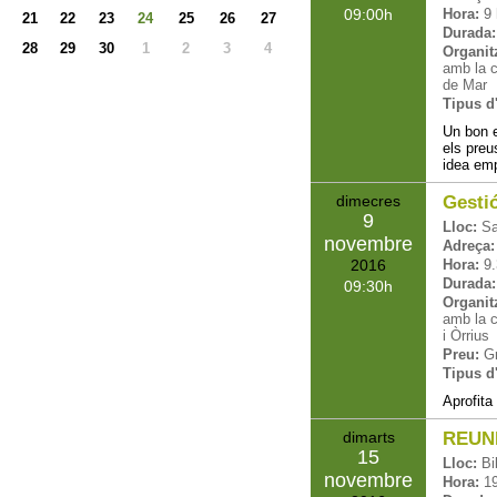
09:00
Hora:
9 
21
22
23
24
25
26
27
Durada:
28
29
30
1
2
3
4
Organit
amb la c
de Mar
Tipus d'
Un bon e
els preus
idea emp
dimecres
Gestió
9
Lloc:
Sa
novembre
Adreça:
2016
Hora:
9.
Durada:
09:30
Organit
amb la c
i Òrrius
Preu:
Gr
Tipus d'
Aprofita
dimarts
REUN
15
Lloc:
Bi
novembre
Hora:
1