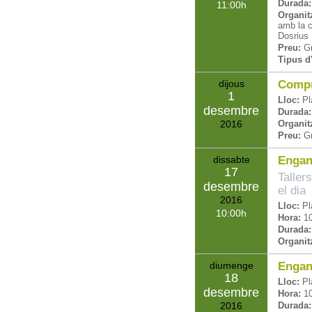
Durada:
11:00
Organit
amb la c
Dosrius
Preu:
Gr
Tipus d'
dijous
Compr
1
Lloc:
Pl
desembre
Durada:
2016
Organit
Preu:
Gr
dissabte
Enganx
17
Tallers
desembre
el dia
2016
Lloc:
Pl
10:00
Hora:
1
Durada:
Organit
diumenge
Engan
18
Lloc:
Pl
desembre
Hora:
1
2016
Durada: