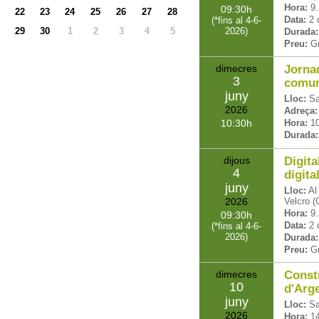
Hora:
9.
09:30
22
23
24
25
26
27
28
Data:
2
(
*fins al 4-6-
29
30
1
2
3
4
5
2026
)
Durada:
Preu:
Gr
dimecres
Jorna
3
comun
juny
Lloc:
Sa
2026
Adreça:
10:30
Hora:
1
Durada:
dijous
Digita
4
digita
juny
Lloc:
Al
2026
Velcro (
Hora:
9.
09:30
Data:
2
(
*fins al 4-6-
2026
)
Durada:
Preu:
Gr
dimecres
Const
10
d'Arg
juny
Lloc:
Sa
2026
Hora:
1