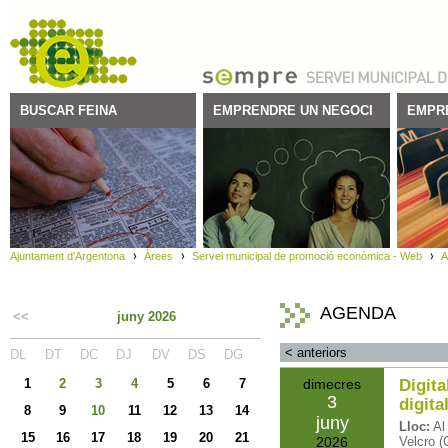
BUSCAR FEINA
EMPRENDRE UN NEGOCI
EMPR
Ajuntament d'Argentona
Àrees
Servei municipal de promoció econòmica - Web
A
AGENDA
<<
juny 2026
<
anteriors
DL
DT
DC
DJ
DV
DS
DG
1
2
3
4
5
6
7
dimecres
Digita
3
digita
8
9
10
11
12
13
14
juny
Lloc:
Al
15
16
17
18
19
20
21
2026
Velcro (