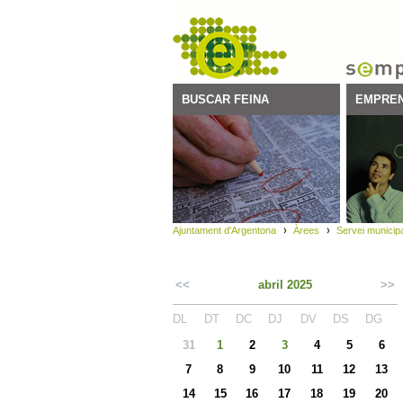
BUSCAR FEINA
EMPREN
Ajuntament d'Argentona
Àrees
Servei municip
<<
abril 2025
>>
DL
DT
DC
DJ
DV
DS
DG
31
1
2
3
4
5
6
7
8
9
10
11
12
13
14
15
16
17
18
19
20