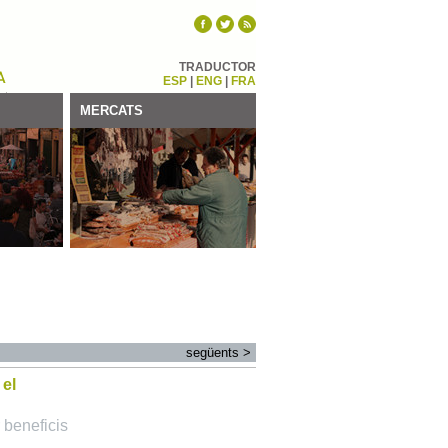
TRADUCTOR
ESP
|
ENG
|
FRA
MERCATS
següents
>
 el
 beneficis