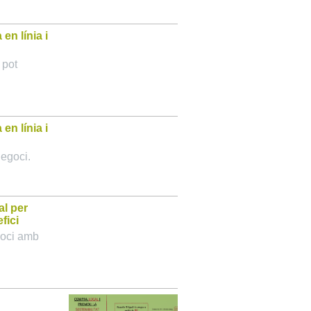
en línia i
 pot
en línia i
negoci.
al per
fici
egoci amb