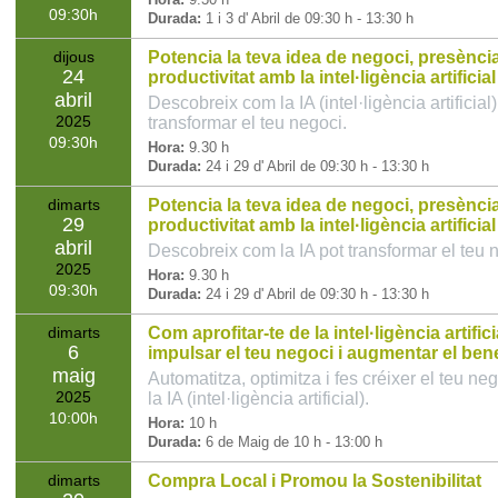
09:30
Durada:
1 i 3 d' Abril de 09:30 h - 13:30 h
dijous
Potencia la teva idea de negoci, presència 
24
productivitat amb la intel·ligència artificial
abril
Descobreix com la IA (intel·ligència artificial)
2025
transformar el teu negoci.
09:30
Hora:
9.30 h
Durada:
24 i 29 d' Abril de 09:30 h - 13:30 h
dimarts
Potencia la teva idea de negoci, presència 
29
productivitat amb la intel·ligència artificial
abril
Descobreix com la IA pot transformar el teu 
2025
Hora:
9.30 h
09:30
Durada:
24 i 29 d' Abril de 09:30 h - 13:30 h
dimarts
Com aprofitar-te de la intel·ligència artifici
6
impulsar el teu negoci i augmentar el bene
maig
Automatitza, optimitza i fes créixer el teu n
2025
la IA (intel·ligència artificial).
10:00
Hora:
10 h
Durada:
6 de Maig de 10 h - 13:00 h
dimarts
Compra Local i Promou la Sostenibilitat