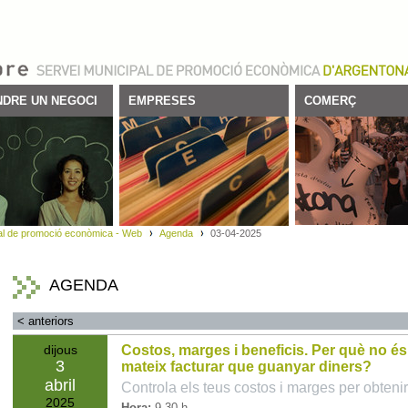
DRE UN NEGOCI
EMPRESES
COMERÇ
al de promoció econòmica - Web
Agenda
03-04-2025
AGENDA
<
anteriors
dijous
Costos, marges i beneficis. Per què no és
3
mateix facturar que guanyar diners?
abril
Controla els teus costos i marges per obtenir
2025
Hora:
9.30 h