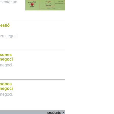
omentar un
estió
teu negoci
rsones
 negoci
 negoci.
rsones
 negoci
 negoci.
següents
>