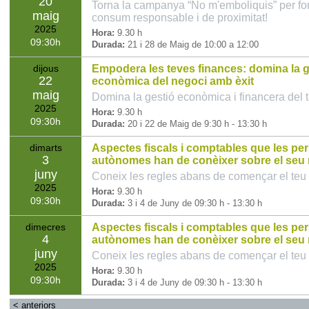
20
Torna la campanya “No m'emboliquis” per f
maig
consum responsable i de proximitat!
2025
Hora:
9.30 h
09:30
Durada:
21 i 28 de Maig de 10:00 a 12:00
dijous
Empodera les teves finances: domina la g
22
econòmica del negoci amb èxit
maig
Domina la gestió econòmica i financera del 
2025
Hora:
9.30 h
09:30
Durada:
20 i 22 de Maig de 9:30 h - 13:30 h
dimarts
Aspectes fiscals i comptables que les pe
3
autònomes han de conèixer sobre el seu
juny
Coneix les regles abans de començar el teu
2025
Hora:
9.30 h
09:30
Durada:
3 i 4 de Juny de 09:30 h - 13:30 h
dimecres
Aspectes fiscals i comptables que les pe
4
autònomes han de conèixer sobre el seu
juny
Coneix les regles abans de començar el teu
2025
Hora:
9.30 h
09:30
Durada:
3 i 4 de Juny de 09:30 h - 13:30 h
<
anteriors