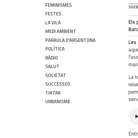
FEMINISMES
SOCI
FESTES
Els 
LA VILA
Barc
MEDI AMBIENT
PARAULA D'ARGENTONA
Les 
POLÍTICA
aque
l'as
RÀDIO
manc
SALUT
SOCIETAT
La t
SUCCESSOS
reiv
perm
TIKTAK
serv
URBANISME
Entr