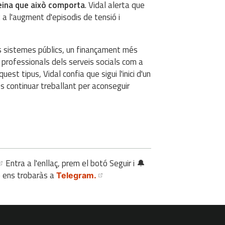
feina que això comporta
. Vidal alerta que
 a l'augment d'episodis de tensió i
ts sistemes públics, un finançament més
ls professionals dels serveis socials com a
est tipus, Vidal confia que sigui l'inici d'un
s continuar treballant per aconseguir
Entra a l'enllaç, prem el botó Seguir i 🔔
é ens trobaràs a
Telegram.