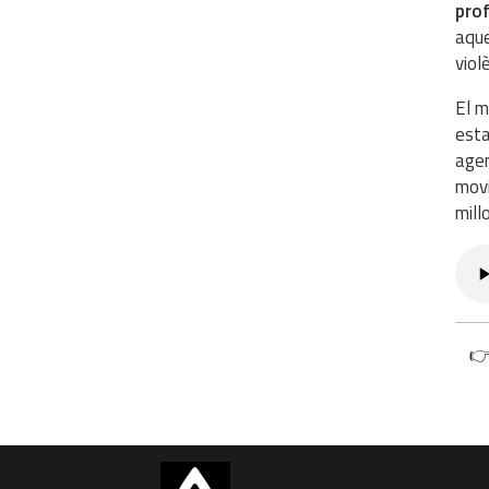
prof
aque
viol
El m
esta
agen
movi
mill
👉