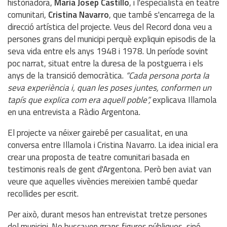
històriadora,
Maria Josep Castillo
, i l'especialista en teatre
comunitari,
Cristina Navarro
, que també s'encarrega de la
direcció artística del projecte. Veus del Record dona veu a
persones grans del municipi perquè expliquin episodis de la
seva vida entre els anys 1948 i 1978. Un període sovint
poc narrat, situat entre la duresa de la postguerra i els
anys de la transició democràtica.
“Cada persona porta la
seva experiència i, quan les poses juntes, conformen un
tapís que explica com era aquell poble”,
explicava Illamola
en una entrevista a Ràdio Argentona.
El projecte va néixer gairebé per casualitat, en una
conversa entre Illamola i Cristina Navarro. La idea inicial era
crear una proposta de teatre comunitari basada en
testimonis reals de gent d'Argentona. Però ben aviat van
veure que aquelles vivències mereixien també quedar
recollides per escrit.
Per això, durant mesos han entrevistat tretze persones
del municipi. No buscaven grans figures públiques, sinó