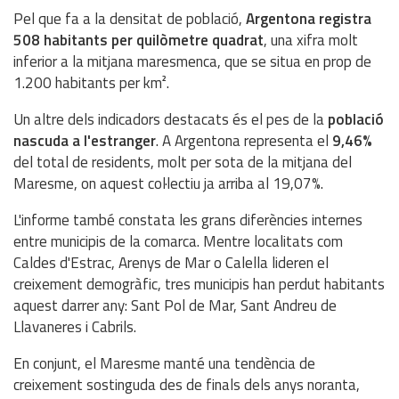
Pel que fa a la densitat de població,
Argentona registra
508 habitants per quilòmetre quadrat
, una xifra molt
inferior a la mitjana maresmenca, que se situa en prop de
1.200 habitants per km².
Un altre dels indicadors destacats és el pes de la
població
nascuda a l'estranger
. A Argentona representa el
9,46%
del total de residents, molt per sota de la mitjana del
Maresme, on aquest col·lectiu ja arriba al 19,07%.
L'informe també constata les grans diferències internes
entre municipis de la comarca. Mentre localitats com
Caldes d'Estrac, Arenys de Mar o Calella lideren el
creixement demogràfic, tres municipis han perdut habitants
aquest darrer any: Sant Pol de Mar, Sant Andreu de
Llavaneres i Cabrils.
En conjunt, el Maresme manté una tendència de
creixement sostinguda des de finals dels anys noranta,