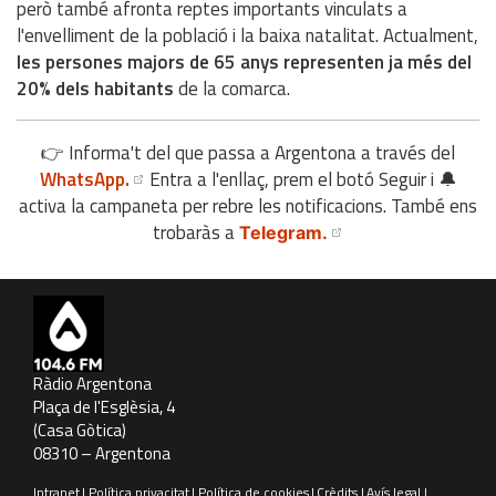
però també afronta reptes importants vinculats a
l'envelliment de la població i la baixa natalitat. Actualment,
les persones majors de 65 anys representen ja més del
20% dels habitants
de la comarca.
👉 Informa't del que passa a Argentona a través del
WhatsApp.
Entra a l'enllaç, prem el botó Seguir i 🔔
activa la campaneta per rebre les notificacions. També ens
trobaràs a
Telegram.
Ràdio Argentona
Plaça de l'Esglèsia, 4
(Casa Gòtica)
08310 – Argentona
Intranet
Política privacitat
Política de cookies
Crèdits
Avís legal