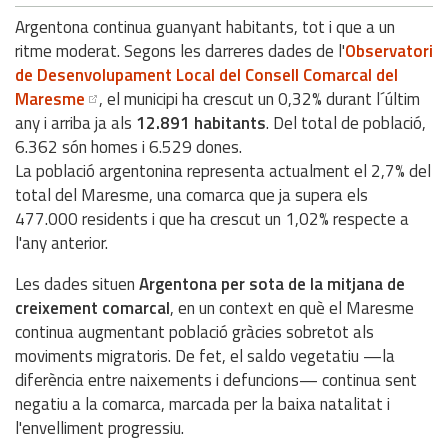
Argentona continua guanyant habitants, tot i que a un
ritme moderat. Segons les darreres dades de l'
Observatori
de Desenvolupament Local del Consell Comarcal del
Maresme
, el municipi ha crescut un 0,32% durant l´últim
any i arriba ja als
12.891 habitants
. Del total de població,
6.362 són homes i 6.529 dones.
La població argentonina representa actualment el 2,7% del
total del Maresme, una comarca que ja supera els
477.000 residents i que ha crescut un 1,02% respecte a
l'any anterior.
Les dades situen
Argentona per sota de la mitjana de
creixement comarcal
, en un context en què el Maresme
continua augmentant població gràcies sobretot als
moviments migratoris. De fet, el saldo vegetatiu —la
diferència entre naixements i defuncions— continua sent
negatiu a la comarca, marcada per la baixa natalitat i
l'envelliment progressiu.