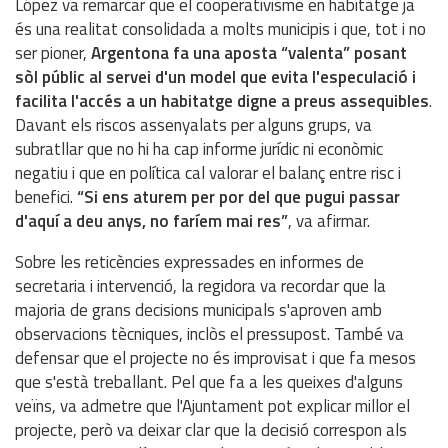
López va remarcar que el cooperativisme en habitatge ja
és una realitat consolidada a molts municipis i que, tot i no
ser pioner,
Argentona fa una aposta “valenta” posant
sòl públic al servei d'un model que evita l'especulació i
facilita l'accés a un habitatge digne a preus assequibles
.
Davant els riscos assenyalats per alguns grups, va
subratllar que no hi ha cap informe jurídic ni econòmic
negatiu i que en política cal valorar el balanç entre risc i
benefici.
“Si ens aturem per por del que pugui passar
d'aquí a deu anys, no faríem mai res”
, va afirmar.
Sobre les reticències expressades en informes de
secretaria i intervenció, la regidora va recordar que la
majoria de grans decisions municipals s'aproven amb
observacions tècniques, inclòs el pressupost. També va
defensar que el projecte no és improvisat i que fa mesos
que s'està treballant. Pel que fa a les queixes d'alguns
veïns, va admetre que l'Ajuntament pot explicar millor el
projecte, però va deixar clar que la decisió correspon als