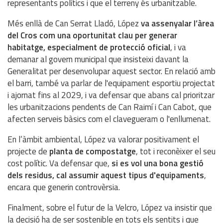
representants polítics i que el terreny és urbanitzable.
Més enllà de Can Serrat Lladó, López
va assenyalar l’àrea
del Cros com una oportunitat clau per generar
habitatge, especialment de protecció oficial
, i va
demanar al govern municipal que insisteixi davant la
Generalitat per desenvolupar aquest sector. En relació amb
el barri, també va parlar de l'equipament esportiu projectat
i ajornat fins al 2029, i va defensar que abans cal prioritzar
les urbanitzacions pendents de Can Raimí i Can Cabot, que
afecten serveis bàsics com el clavegueram o l'enllumenat.
En l’àmbit ambiental, López va valorar positivament el
projecte de
planta de compostatge
, tot i reconèixer el seu
cost polític. Va defensar que,
si es vol una bona gestió
dels residus, cal assumir aquest tipus d'equipaments
,
encara que generin controvèrsia.
Finalment, sobre el futur de la Velcro, López va insistir que
la decisió ha de ser sostenible en tots els sentits i que