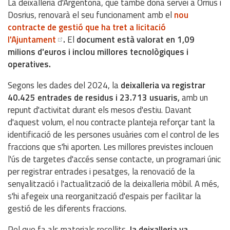
La deixalleria d'Argentona, que també dona servei a Òrrius i
Dosrius, renovarà el seu funcionament amb el
nou
contracte de gestió que ha tret a licitació
l'Ajuntament
.
El
document està valorat en 1,09
milions d'euros i inclou millores tecnològiques i
operatives.
Segons les dades del 2024, la
deixalleria va registrar
40.425 entrades de residus i 23.713 usuaris,
amb un
repunt d'activitat durant els mesos d'estiu. Davant
d'aquest volum, el nou contracte planteja reforçar tant la
identificació de les persones usuàries com el control de les
fraccions que s'hi aporten. Les millores previstes inclouen
l'ús de targetes d'accés sense contacte, un programari únic
per registrar entrades i pesatges, la renovació de la
senyalització i l'actualització de la deixalleria mòbil. A més,
s'hi afegeix una reorganització d'espais per facilitar la
gestió de les diferents fraccions.
Pel que fa als materials recollits,
la deixalleria va