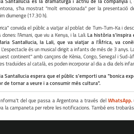
ia Santallucia és la dramaturga i actriu de la companyia
i,
ntona, s'ha mostrat "molt emocionada" per la presentació de
im diumenge (17.30 h).
frica" convida el públic a viatjar al poblat de Tum-Tum-Ka i des
 dones: l'Amani, que viu a Kenya, i la Lali.
La història s'inspira 
aria Santallucia, la Lali, que va viatjar a l'Àfrica, va con
. L'espectacle és un musical dirigit a infants de més de 3 anys.
uest continent" amb cançons de Kènia, Congo, Senegal i Sud-àf
res traduïdes al català, es poden incorporar al dia a dia dels infa
a Santallucia espera que el públic s'emporti una "bonica expe
or de tornar a veure i a consumir més cultura".
nforma't del que passa a Argentona a través del
WhatsApp.
va la campaneta per rebre les notificacions. També ens trobarà