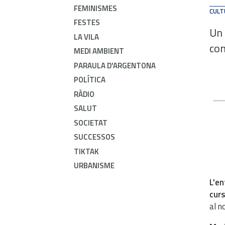
FEMINISMES
CULT
FESTES
Un 
LA VILA
con
MEDI AMBIENT
PARAULA D'ARGENTONA
POLÍTICA
RÀDIO
SALUT
SOCIETAT
SUCCESSOS
TIKTAK
URBANISME
L'en
cur
al n