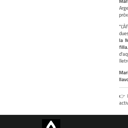
Mar
Arge
pròx
"L'À
dues
la M
filla
d'aq
llet
Mari
llav
👉 I
acti