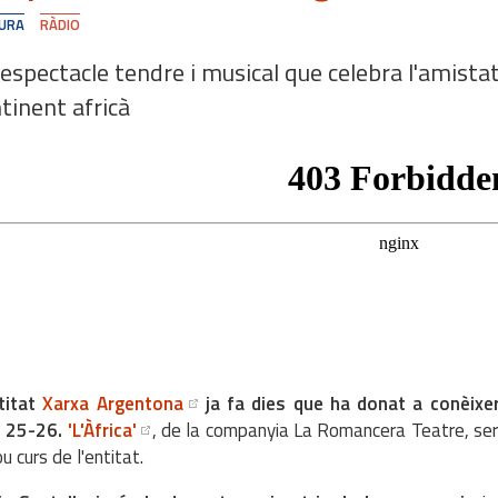
URA
RÀDIO
espectacle tendre i musical que celebra l'amistat i
tinent africà
titat
Xarxa Argentona
ja fa dies que ha donat a conèixer
s 25-26.
'L'Àfrica'
, de la companyia La Romancera Teatre, serà
ou curs de l'entitat.