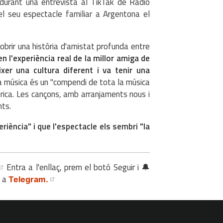
 durant una entrevista al TikTak de Ràdio
l seu espectacle familiar a Argentona el
cobrir una història d'amistat profunda entre
en l'experiència real de la millor amiga de
èixer una cultura diferent i va tenir una
 La música és un "compendi de tota la música
rica. Les cançons, amb arranjaments nous i
nts.
riència" i que l'espectacle els sembri "la
Entra a l'enllaç, prem el botó Seguir i 🔔
s a
Telegram.