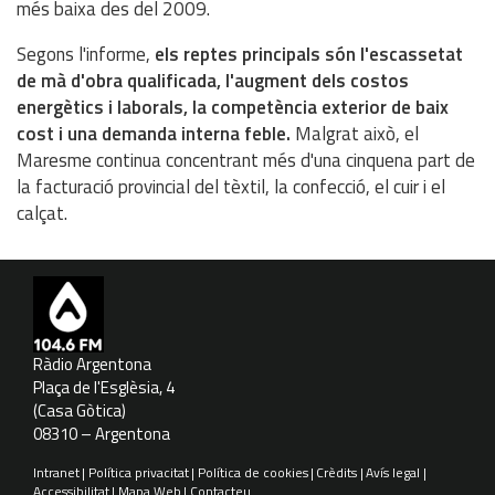
més baixa des del 2009.
Segons l'informe,
els reptes principals són l'escassetat
de mà d'obra qualificada, l'augment dels costos
energètics i laborals, la competència exterior de baix
cost i una demanda interna feble.
Malgrat això, el
Maresme continua concentrant més d'una cinquena part de
la facturació provincial del tèxtil, la confecció, el cuir i el
calçat.
Ràdio Argentona
Plaça de l'Esglèsia, 4
(Casa Gòtica)
08310 – Argentona
Intranet
Política privacitat
Política de cookies
Crèdits
Avís legal
Accessibilitat
Mapa Web
Contacteu