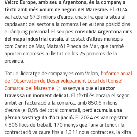
Velcro Europe, amb seu a Argentona, és la companyia
tèxtil amb més volum de negoci del Maresme.
El 2024
va facturar 67,3 milions d'euros, una xifra que la situa al
capdavant del sector a la comarca i en vuitena posició dins
el rànquing provincial. El seu pes
consolida Argentona dins
del mapa industrial català,
al costat d'altres municipis
com Canet de Mar, Mataró i Pineda de Mar, que també
aporten empreses al llistat de les 25 primeres de la
província.
Tot i el lideratge de companyies com Velcro, l'
informe anual
de l'Observatori de Desenvolupament Local del Consell
Comarcal del Maresme
assenyala que
el sector
travessa un moment delicat.
El tèxtil és encara el segon
àmbit en facturació a la comarca, amb 850,6 milions
d'euros (el 8,9% del total comarcal), però
acumula una
pèrdua sostinguda d'ocupació.
El 2024 es van registrar
4.806 llocs de treball, 170 menys que l'any anterior, i la
contractació va caure fins a 1.311 nous contractes, la xifra