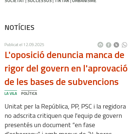
SOCIETAT
SUCCESSOS
TIKTAK
URBANISME
NOTÍCIES
Publicat el
12.09.2025
L'oposició denuncia manca de
rigor del govern en l'aprovació
de les bases de subvencions
LA VILA
POLÍTICA
Unitat per la República, PP, PSC i la regidora
no adscrita critiquen que l'equip de govern
presentés un document “en fase
d'esborrany” i amb menys de 24 hores