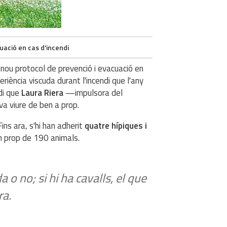
uació en cas d'incendi
nou protocol de prevenció i evacuació en
riència viscuda durant l'incendi que l'any
di que
Laura Riera
—impulsora del
va viure de ben a prop.
ins ara, s'hi han adherit
quatre hípiques i
n prop de 190 animals.
a o no; si hi ha cavalls, el que
ra.