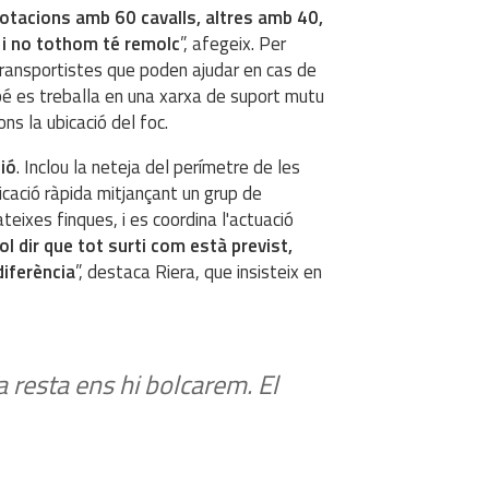
lotacions amb 60 cavalls, altres amb 40,
l i no tothom té remolc
”, afegeix. Per
 transportistes que poden ajudar en cas de
ambé es treballa en una xarxa de suport mutu
s la ubicació del foc.
ció
. Inclou la neteja del perímetre de les
icació ràpida mitjançant un grup de
teixes finques, i es coordina l'actuació
ol dir que tot surti com està previst,
diferència
”, destaca Riera, que insisteix en
la resta ens hi bolcarem. El