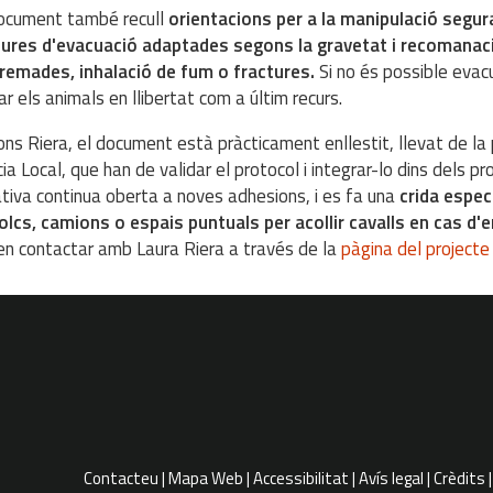
ocument també recull
orientacions per a la manipulació segura
res d'evacuació adaptades segons la gravetat i recomanacio
remades, inhalació de fum o fractures.
Si no és possible eva
ar els animals en llibertat com a últim recurs.
ns Riera, el document està pràcticament enllestit, llevat de la 
cia Local, que han de validar el protocol i integrar-lo dins dels 
iativa continua oberta a noves adhesions, i es fa una
crida espec
lcs, camions o espais puntuals per acollir cavalls en cas d
n contactar amb Laura Riera a través de la
pàgina del project
Contacteu
Mapa Web
Accessibilitat
Avís legal
Crèdits