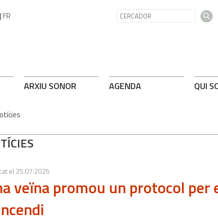
|
FR
ARXIU SONOR
AGENDA
QUI S
otícies
TÍCIES
cat el
25.07.2025
a veïna promou un protocol per e
incendi