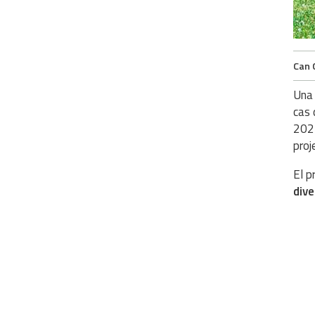
Can 
Un
cas 
2021
proj
El p
dive