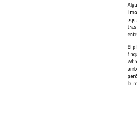
Algu
i mo
aque
tras
entr
El p
finq
What
amb 
però
la i