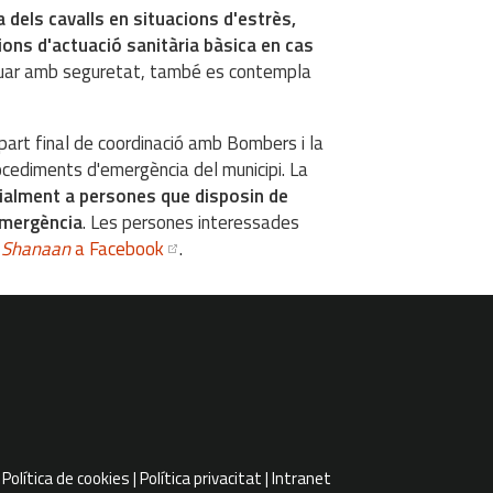
 dels cavalls en situacions d'estrès,
ns d'actuació sanitària bàsica en cas
cuar amb seguretat, també es contempla
part final de coordinació amb Bombers i la
procediments d'emergència del municipi. La
ialment a persones que disposin de
'emergència
. Les persones interessades
e
Shanaan
a Facebook
.
Política de cookies
Política privacitat
Intranet