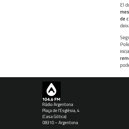
El d
mesu
de c
deix
Sego
Poli
inic
remo
pode
Ràdio Argentona
Plaça de l'Esglèsia, 4
(Casa Gòtica)
08310 – Argentona