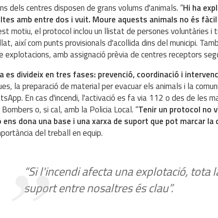
ns dels centres disposen de grans volums d'animals. “
Hi ha exp
ltes amb entre dos i vuit. Moure aquests animals no és fàci
st motiu, el protocol inclou un llistat de persones voluntàries i
llat, així com punts provisionals d'acollida dins del municipi. T
e explotacions, amb assignació prèvia de centres receptors segon
la es divideix en tres fases:
prevenció, coordinació i interven
ues, la preparació de material per evacuar els animals i la comun
sApp. En cas d'incendi, l'activació es fa via 112 o des de les ma
Bombers o, si cal, amb la Policia Local. “
Tenir un protocol no v
 ens dona una base i una xarxa de suport que pot marcar la 
mportància del treball en equip.
“Si l'incendi afecta una explotació, tota 
suport entre nosaltres és clau”.