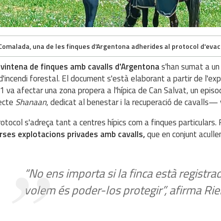
Comalada, una de les finques d'Argentona adherides al protocol d'evac
a
vintena de finques amb cavalls d'Argentona
s'han sumat a un 
d'incendi forestal. El document s'està elaborant a partir de l'expe
 va afectar una zona propera a l'hípica de Can Salvat, un episo
ecte
Shanaan
, dedicat al benestar i la recuperació de cavalls— 
rotocol s'adreça tant a centres hípics com a finques particulars. F
rses explotacions privades amb cavalls,
que en conjunt aculle
“No ens importa si la finca està registrad
volem és poder-los protegir”, afirma Rie