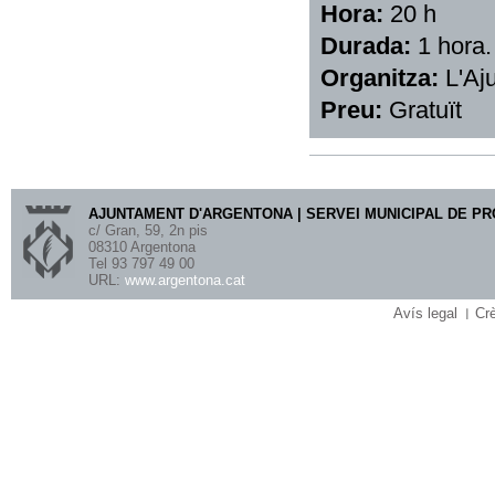
Hora:
20 h
Durada:
1 hora.
Organitza:
L'Aj
Preu:
Gratuït
AJUNTAMENT D'ARGENTONA | SERVEI MUNICIPAL DE P
c/ Gran, 59, 2n pis
08310 Argentona
Tel 93 797 49 00
URL:
www.argentona.cat
Avís legal
Crè