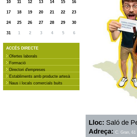
10
11
12
13
14
15
16
17
18
19
20
21
22
23
24
25
26
27
28
29
30
31
1
2
3
4
5
6
ACCÉS DIRECTE
Ofertes laborals
Formació
Directori d'empreses
Establiments amb producte artesà
Naus i locals comercials buits
Lloc:
Saló de P
Adreça:
C. Gran, 61