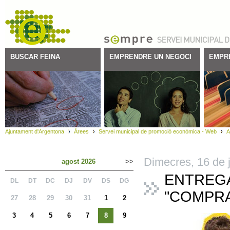
BUSCAR FEINA
EMPRENDRE UN NEGOCI
EMPR
Ajuntament d'Argentona
Àrees
Servei municipal de promoció econòmica - Web
A
Dimecres,
16
de
j
agost 2026
>>
ENTREGA
DL
DT
DC
DJ
DV
DS
DG
"COMPRA
27
28
29
30
31
1
2
3
4
5
6
7
8
9