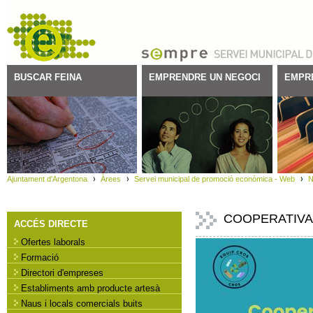
BUSCAR FEINA
EMPRENDRE UN NEGOCI
EMPR
Ajuntament d'Argentona
Àrees
Servei municipal de promoció econòmica - Web
N
COOPERATIVA 
ACCÉS DIRECTE
Ofertes laborals
Formació
Directori d'empreses
Establiments amb producte artesà
Naus i locals comercials buits