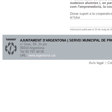
mateixos alumnes i, en part
com l'emprenedoria, la coop
Donar suport a la cooperativ
el futur.
Informació publicada
el
20
de
maig
de
2
AJUNTAMENT D'ARGENTONA | SERVEI MUNICIPAL DE P
c/ Gran, 59, 2n pis
08310 Argentona
Tel 93 797 49 00
URL:
www.argentona.cat
Avís legal
Crè