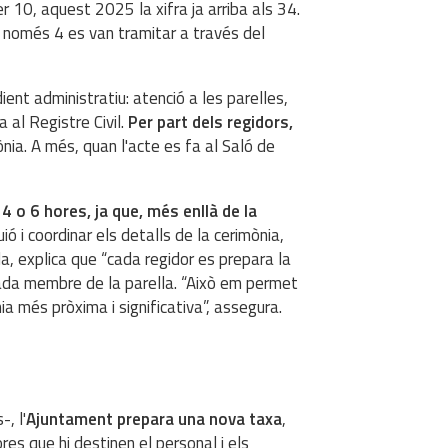
r 10, aquest 2025 la xifra ja arriba als 34.
ò només 4 es van tramitar a través del
ent administratiu: atenció a les parelles,
 al Registre Civil.
Per part dels regidors,
mònia. A més, quan l'acte es fa al Saló de
4 o 6 hores, ja que, més enllà de la
uió i coordinar els detalls de la cerimònia,
, explica que “cada regidor es prepara la
a cada membre de la parella. “Això em permet
ia més pròxima i significativa”, assegura.
, l'
Ajuntament prepara una nova taxa
,
es que hi destinen el personal i els