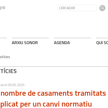
|
FR
ARXIU SONOR
AGENDA
QUI S
otícies
TÍCIES
cat el
09.05.2025
 nombre de casaments tramitats 
iplicat per un canvi normatiu