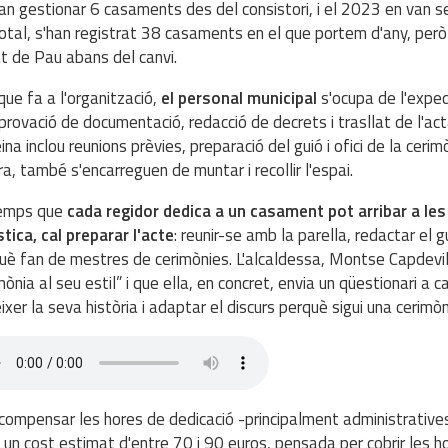
an gestionar 6 casaments des del consistori, i el 2023 en van se
otal, s'han registrat 38 casaments en el que portem d'any, per
at de Pau abans del canvi.
que fa a l'organització,
el personal municipal
s'ocupa de l'expedi
rovació de documentació, redacció de decrets i trasllat de l'acta
eina inclou reunions prèvies, preparació del guió i ofici de la ceri
a, també s'encarreguen de muntar i recollir l'espai.
temps que
cada regidor dedica a un casament pot arribar a les 
stica, cal preparar l'acte
: reunir-se amb la parella, redactar el g
uè fan de mestres de cerimònies. L'alcaldessa, Montse Capdevila
mònia al seu estil” i que ella, en concret, envia un qüestionari 
ixer la seva història i adaptar el discurs perquè sigui una cerimòn
compensar les hores de dedicació -principalment administratives-
un cost estimat d'entre 70 i 90 euros, pensada per cobrir les hor