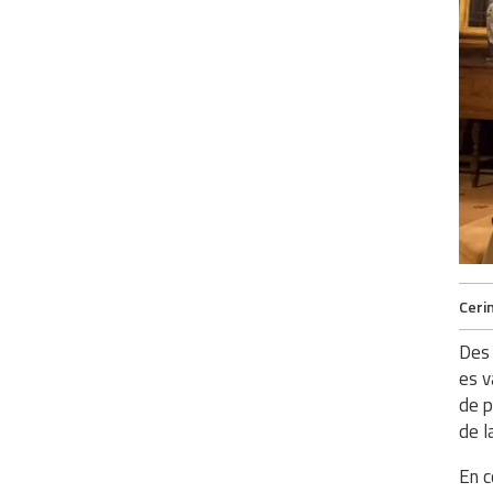
Ceri
Des 
es v
de p
de l
En c