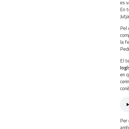
es v
En t
Jutj
Pel 
comp
la f
Pedr
El 
logí
en q
ceri
conè
Per 
amb 