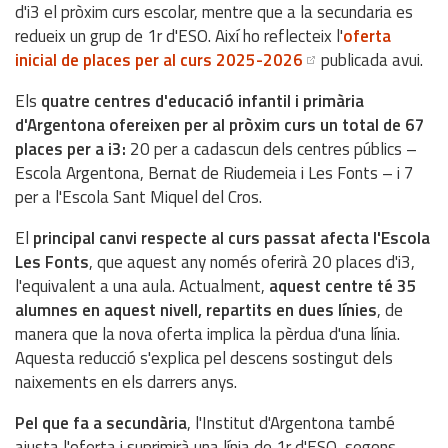
d'i3 el pròxim curs escolar, mentre que a la secundaria es
redueix un grup de 1r d'ESO. Així ho reflecteix l'
oferta
inicial de places per al curs 2025-2026
publicada avui.
Els
quatre centres d'educació infantil i primària
d'Argentona ofereixen per al pròxim curs un total de 67
places per a i3:
20 per a cadascun dels centres públics –
Escola Argentona, Bernat de Riudemeia i Les Fonts – i 7
per a l'Escola Sant Miquel del Cros.
El
principal canvi respecte al curs passat afecta l'Escola
Les Fonts
, que aquest any només oferirà 20 places d'i3,
l'equivalent a una aula. Actualment,
aquest centre té 35
alumnes en aquest nivell, repartits en dues línies
, de
manera que la nova oferta implica la pèrdua d'una línia.
Aquesta reducció s'explica pel descens sostingut dels
naixements en els darrers anys.
Pel que fa a secundària
, l'Institut d'Argentona també
ajusta l'oferta i suprimirà una línia de 1r d'ESO, segons