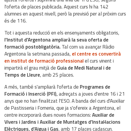
l'oferta de places publicada. Aquest curs hi ha 142
alumnes en aquest nivell, però la previsió per al pròxim curs
és de 116.
Tot i aquesta reducció en els ensenyaments obligatoris,
l'Institut d'Argentona ampliarà la seva oferta de
formació postobligatòria.
Tal com va avançar Ràdio
Argentona la setmana passada,
el centre es convertirà
en institut de formació professional
el curs vinent i
impartirà el grau mitjà de
Guia de Medi Natural i de
Temps de Lleure
, amb 25 places.
A més, també s'ampliarà l'oferta de
Programes de
Formació i Inserció (PFI),
adreçats a joves d'entre 16 i 21
anys que no han finalitzat l'ESO. A banda del curs d'Auxiliar
de Pastisseria i Forneria, que ja s'ofereix a Argentona, el
centre incorporarà dues noves formacions:
Auxiliar de
Vivers i Jardins i Auxiliar de Muntatges d'Instal·lacions
Elèctriques, d'Aigua i Gas
, amb 17 places cadascun.