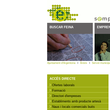
BUSCAR FEINA
EMPREN
Ajuntament d'Argentona
Àrees
Servei municip
ACCÉS DIRECTE
Ofertes laborals
Formació
Directori d'empreses
Establiments amb producte artesà
Naus i locals comercials buits