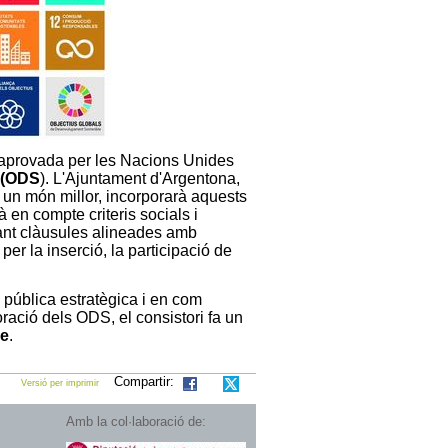
aprovada per les Nacions Unides
 (ODS
). L'Ajuntament d'Argentona,
 un món millor, incorporarà aquests
à en compte criteris socials i
orant clàusules alineades amb
per la inserció, la participació de
 pública estratègica i en com
ració dels ODS, el consistori fa un
le
.
Compartir:
Versió per imprimir
Amb la col·laboració de: