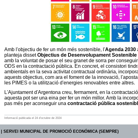
Amb l'objectiu de fer un món més sostenible, l'
Agenda 2030
planteja disset
Objectius de Desenvolupament Sostenible
amb la voluntat de posar el seu granet de sorra per conseguir
ODS en la contractació pública. En concret, el consistori tindr
ambientals en la seva activitat contractual ordinària, incorp
aquests objectius, com ara el foment de la innovació, l'aposta 
les PIMES o la utilització d'energies renovables entre altres.
L'Ajuntament d'Argentona creu, fermament, en la contractació
aquesta pot ser una eina per fer un món millor. Amb la incorpo
pas més per aconseguir una
contractació pública sostenib
Informació publicada
el
24
d'
octubre
de
2024
| SERVEI MUNICIPAL DE PROMOCIÓ ECONÓMICA (SEMPRE)