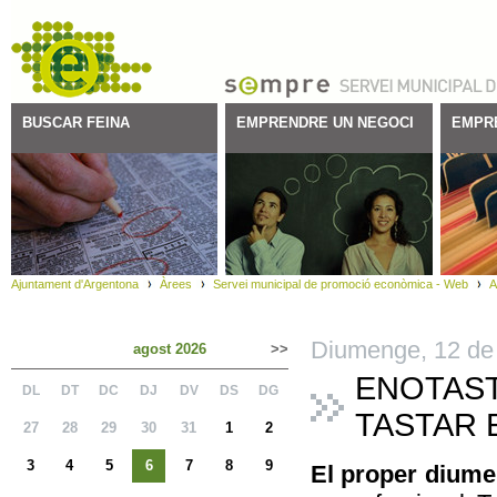
BUSCAR FEINA
EMPRENDRE UN NEGOCI
EMPR
Ajuntament d'Argentona
Àrees
Servei municipal de promoció econòmica - Web
A
Diumenge,
12
de
agost 2026
>>
ENOTAST
DL
DT
DC
DJ
DV
DS
DG
TASTAR 
27
28
29
30
31
1
2
3
4
5
6
7
8
9
El proper dium