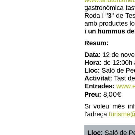
gastronòmica tas
Roda i "
3
" de Te
amb productes lo
i un hummus de 
Resum:
Data:
12 de nove
Hora:
de 12:00h 
Lloc:
Saló de Ped
Activitat:
Tast de
Entrades:
www.e
Preu:
8,00€
Si voleu més in
l'adreça
turisme
@
Lloc:
Saló de P