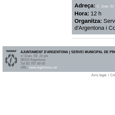
Adreça:
C. Gran, 61
Hora:
12 h
Organitza:
Serv
d'Argentona i C
AJUNTAMENT D'ARGENTONA | SERVEI MUNICIPAL DE P
c/ Gran, 59, 2n pis
08310 Argentona
Tel 93 797 49 00
URL:
www.argentona.cat
Avís legal
Crè