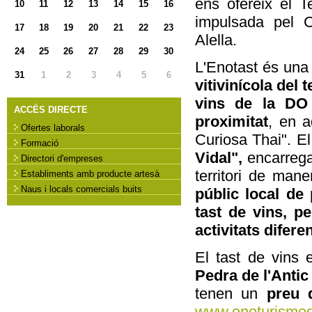
ens ofereix el Te
10
11
12
13
14
15
16
impulsada pel C
17
18
19
20
21
22
23
Alella.
24
25
26
27
28
29
30
L'Enotast és un
31
1
2
3
4
5
6
vitivinícola del t
vins de la DO
ACCÉS DIRECTE
proximitat
, en a
Ofertes laborals
Curiosa Thai". El
Formació
Vidal",
encarrega
Directori d'empreses
territori de man
Establiments amb producte artesà
Naus i locals comercials buits
públic local de 
tast de vins, p
activitats difere
El tast de vins
Pedra de l'Anti
tenen un
preu 
www.enoturismed