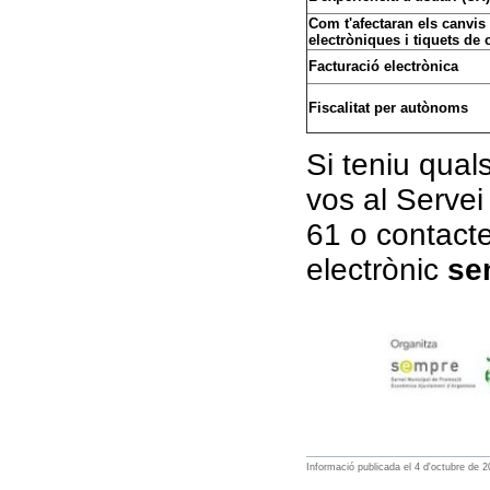
Com t'afectaran els canvis
electròniques i tiquets de 
Facturació electrònica
Fiscalitat per autònoms
Si teniu qual
vos al Serve
61 o contact
electrònic
se
Informació publicada
el
4
d'
octubre
de
2