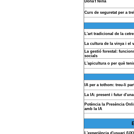
Dona't feina
Curs de seguretat per a tre
L'art tradicional de la cetre
La cultura de la vinya i el v
La gestió forestal: funcio
socials
L'apicultura o per què teni
IA per a tothom: treu-li pa
La IA: present i futur d'una 
Potència la Presència Onlin
amb la IA
L'experiència d'usuari (UX): 