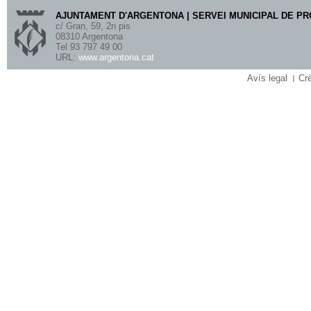
AJUNTAMENT D'ARGENTONA | SERVEI MUNICIPAL DE P
c/ Gran, 59, 2n pis
08310 Argentona
Tel 93 797 49 00
URL:
www.argentona.cat
Avís legal
Crè