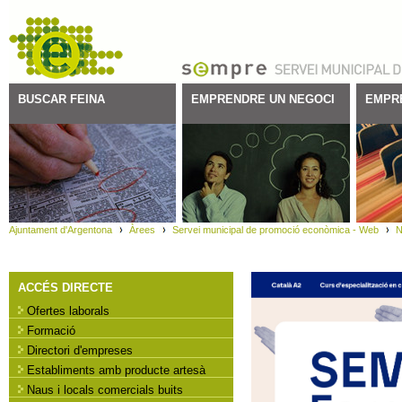
BUSCAR FEINA
EMPRENDRE UN NEGOCI
EMPR
Ajuntament d'Argentona
Àrees
Servei municipal de promoció econòmica - Web
N
ACCÉS DIRECTE
Ofertes laborals
Formació
Directori d'empreses
Establiments amb producte artesà
Naus i locals comercials buits