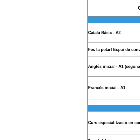
Català Bàsic - A2
Fes-la petar! Espai de con
Anglès inicial - A1 (segona
Francès inicial - A1
Curs especialització en co