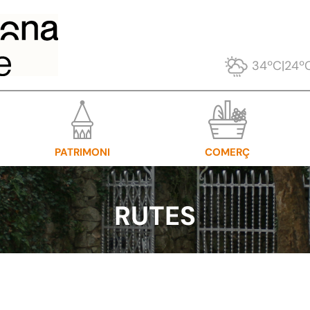
34ºC
|
24º
PATRIMONI
COMERÇ
RUTES