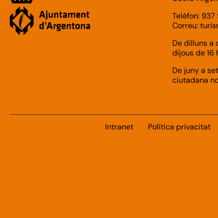
Telèfon: 937
Correu:
turi
De dilluns a 
dijous de 16 h
De juny a set
ciutadana n
Intranet
Política privacitat