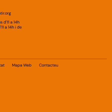
ir.org
s d'11 a 14h
11 a 14h i de
tat
Mapa Web
Contacteu