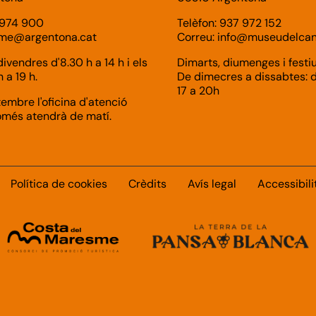
 974 900
Telèfon: 937 972 152
sme
@argentona.cat
Correu:
info
@museudelcant
divendres d'8.30 h a 14 h i els
Dimarts, diumenges i festiu
 a 19 h.
De dimecres a dissabtes: d'
17 a 20h
embre l'oficina d'atenció
omés atendrà de matí.
Política de cookies
Crèdits
Avís legal
Accessibili