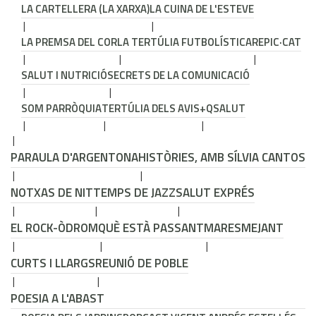
LA CARTELLERA (LA XARXA)
LA CUINA DE L'ESTEVE
LA PREMSA DEL COR
LA TERTÚLIA FUTBOLÍSTICA
REPIC·CAT
SALUT I NUTRICIÓ
SECRETS DE LA COMUNICACIÓ
SOM PARRÒQUIA
TERTÚLIA DELS AVIS
+QSALUT
PARAULA D'ARGENTONA
HISTÒRIES, AMB SÍLVIA CANTOS
NOTXAS DE NIT
TEMPS DE JAZZ
SALUT EXPRÉS
EL ROCK-ÒDROM
QUÈ ESTÀ PASSANT
MARESMEJANT
CURTS I LLARGS
REUNIÓ DE POBLE
POESIA A L'ABAST