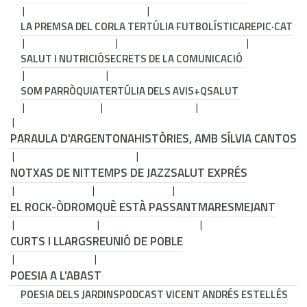
LA PREMSA DEL COR
LA TERTÚLIA FUTBOLÍSTICA
REPIC·CAT
SALUT I NUTRICIÓ
SECRETS DE LA COMUNICACIÓ
SOM PARRÒQUIA
TERTÚLIA DELS AVIS
+QSALUT
PARAULA D'ARGENTONA
HISTÒRIES, AMB SÍLVIA CANTOS
NOTXAS DE NIT
TEMPS DE JAZZ
SALUT EXPRÉS
EL ROCK-ÒDROM
QUÈ ESTÀ PASSANT
MARESMEJANT
CURTS I LLARGS
REUNIÓ DE POBLE
POESIA A L'ABAST
POESIA DELS JARDINS
PODCAST VICENT ANDRÉS ESTELLÉS