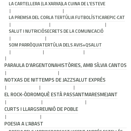
LA CARTELLERA (LA XARXA)
LA CUINA DE L'ESTEVE
LA PREMSA DEL COR
LA TERTÚLIA FUTBOLÍSTICA
REPIC·CAT
SALUT I NUTRICIÓ
SECRETS DE LA COMUNICACIÓ
SOM PARRÒQUIA
TERTÚLIA DELS AVIS
+QSALUT
PARAULA D'ARGENTONA
HISTÒRIES, AMB SÍLVIA CANTOS
NOTXAS DE NIT
TEMPS DE JAZZ
SALUT EXPRÉS
EL ROCK-ÒDROM
QUÈ ESTÀ PASSANT
MARESMEJANT
CURTS I LLARGS
REUNIÓ DE POBLE
POESIA A L'ABAST