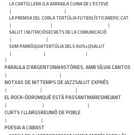
LA CARTELLERA (LA XARXA)
LA CUINA DE L'ESTEVE
LA PREMSA DEL COR
LA TERTÚLIA FUTBOLÍSTICA
REPIC·CAT
SALUT I NUTRICIÓ
SECRETS DE LA COMUNICACIÓ
SOM PARRÒQUIA
TERTÚLIA DELS AVIS
+QSALUT
PARAULA D'ARGENTONA
HISTÒRIES, AMB SÍLVIA CANTOS
NOTXAS DE NIT
TEMPS DE JAZZ
SALUT EXPRÉS
EL ROCK-ÒDROM
QUÈ ESTÀ PASSANT
MARESMEJANT
CURTS I LLARGS
REUNIÓ DE POBLE
POESIA A L'ABAST