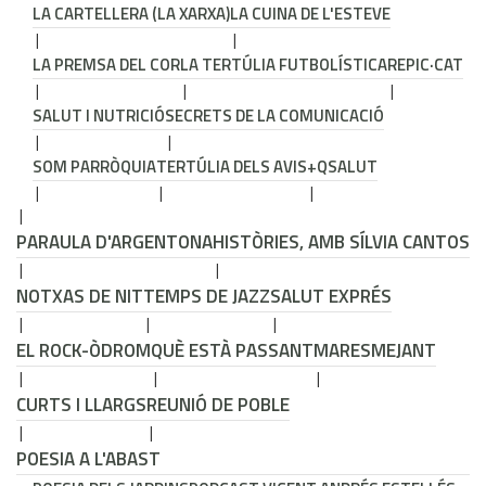
LA CARTELLERA (LA XARXA)
LA CUINA DE L'ESTEVE
LA PREMSA DEL COR
LA TERTÚLIA FUTBOLÍSTICA
REPIC·CAT
SALUT I NUTRICIÓ
SECRETS DE LA COMUNICACIÓ
SOM PARRÒQUIA
TERTÚLIA DELS AVIS
+QSALUT
PARAULA D'ARGENTONA
HISTÒRIES, AMB SÍLVIA CANTOS
NOTXAS DE NIT
TEMPS DE JAZZ
SALUT EXPRÉS
EL ROCK-ÒDROM
QUÈ ESTÀ PASSANT
MARESMEJANT
CURTS I LLARGS
REUNIÓ DE POBLE
POESIA A L'ABAST