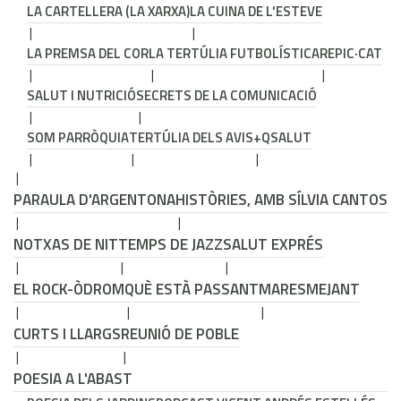
LA CARTELLERA (LA XARXA)
LA CUINA DE L'ESTEVE
LA PREMSA DEL COR
LA TERTÚLIA FUTBOLÍSTICA
REPIC·CAT
SALUT I NUTRICIÓ
SECRETS DE LA COMUNICACIÓ
SOM PARRÒQUIA
TERTÚLIA DELS AVIS
+QSALUT
PARAULA D'ARGENTONA
HISTÒRIES, AMB SÍLVIA CANTOS
NOTXAS DE NIT
TEMPS DE JAZZ
SALUT EXPRÉS
EL ROCK-ÒDROM
QUÈ ESTÀ PASSANT
MARESMEJANT
CURTS I LLARGS
REUNIÓ DE POBLE
POESIA A L'ABAST