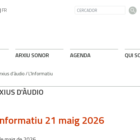
|
FR
ARXIU SONOR
AGENDA
QUI S
rxius d'àudio
/
L'Informatiu
XIUS D'ÀUDIO
informatiu 21 maig 2026
de
maig
de
2026