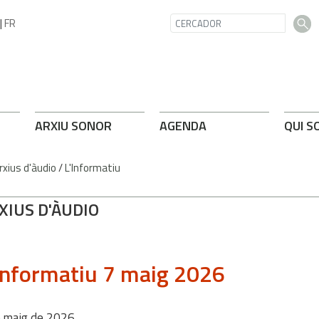
|
FR
ARXIU SONOR
AGENDA
QUI S
rxius d'àudio
/
L'Informatiu
XIUS D'ÀUDIO
informatiu 7 maig 2026
e
maig
de
2026