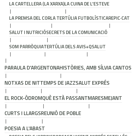
LA CARTELLERA (LA XARXA)
LA CUINA DE L'ESTEVE
LA PREMSA DEL COR
LA TERTÚLIA FUTBOLÍSTICA
REPIC·CAT
SALUT I NUTRICIÓ
SECRETS DE LA COMUNICACIÓ
SOM PARRÒQUIA
TERTÚLIA DELS AVIS
+QSALUT
PARAULA D'ARGENTONA
HISTÒRIES, AMB SÍLVIA CANTOS
NOTXAS DE NIT
TEMPS DE JAZZ
SALUT EXPRÉS
EL ROCK-ÒDROM
QUÈ ESTÀ PASSANT
MARESMEJANT
CURTS I LLARGS
REUNIÓ DE POBLE
POESIA A L'ABAST