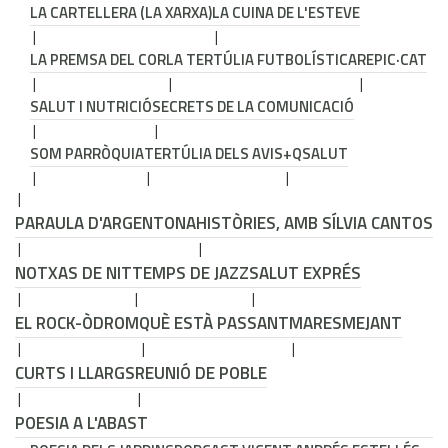
LA CARTELLERA (LA XARXA)
LA CUINA DE L'ESTEVE
LA PREMSA DEL COR
LA TERTÚLIA FUTBOLÍSTICA
REPIC·CAT
SALUT I NUTRICIÓ
SECRETS DE LA COMUNICACIÓ
SOM PARRÒQUIA
TERTÚLIA DELS AVIS
+QSALUT
PARAULA D'ARGENTONA
HISTÒRIES, AMB SÍLVIA CANTOS
NOTXAS DE NIT
TEMPS DE JAZZ
SALUT EXPRÉS
EL ROCK-ÒDROM
QUÈ ESTÀ PASSANT
MARESMEJANT
CURTS I LLARGS
REUNIÓ DE POBLE
POESIA A L'ABAST