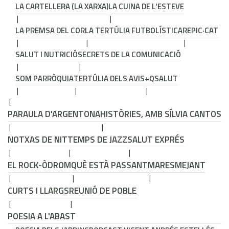
LA CARTELLERA (LA XARXA)
LA CUINA DE L'ESTEVE
LA PREMSA DEL COR
LA TERTÚLIA FUTBOLÍSTICA
REPIC·CAT
SALUT I NUTRICIÓ
SECRETS DE LA COMUNICACIÓ
SOM PARRÒQUIA
TERTÚLIA DELS AVIS
+QSALUT
PARAULA D'ARGENTONA
HISTÒRIES, AMB SÍLVIA CANTOS
NOTXAS DE NIT
TEMPS DE JAZZ
SALUT EXPRÉS
EL ROCK-ÒDROM
QUÈ ESTÀ PASSANT
MARESMEJANT
CURTS I LLARGS
REUNIÓ DE POBLE
POESIA A L'ABAST