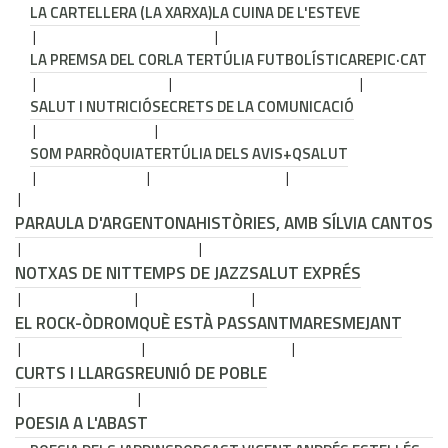
LA CARTELLERA (LA XARXA)
LA CUINA DE L'ESTEVE
LA PREMSA DEL COR
LA TERTÚLIA FUTBOLÍSTICA
REPIC·CAT
SALUT I NUTRICIÓ
SECRETS DE LA COMUNICACIÓ
SOM PARRÒQUIA
TERTÚLIA DELS AVIS
+QSALUT
PARAULA D'ARGENTONA
HISTÒRIES, AMB SÍLVIA CANTOS
NOTXAS DE NIT
TEMPS DE JAZZ
SALUT EXPRÉS
EL ROCK-ÒDROM
QUÈ ESTÀ PASSANT
MARESMEJANT
CURTS I LLARGS
REUNIÓ DE POBLE
POESIA A L'ABAST